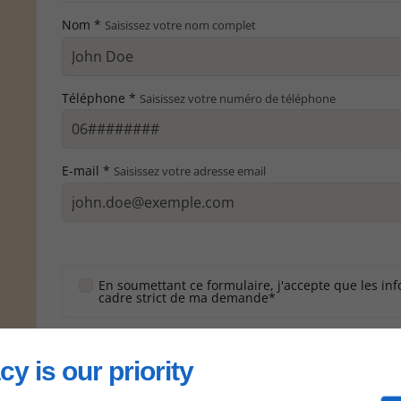
Nom *
Saisissez votre nom complet
Téléphone *
Saisissez votre numéro de téléphone
E-mail *
Saisissez votre adresse email
t
En soumettant ce formulaire, j'accepte que les inf
cadre strict de ma demande*
Envoye
cy is our priority
*Ces champs sont obligatoires