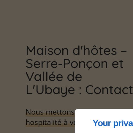
Maison d'hôtes –
Serre-Ponçon et
Vallée de
L'Ubaye : Contac
Nous mettons toute notre
hospitalité à votre service !
Your priva